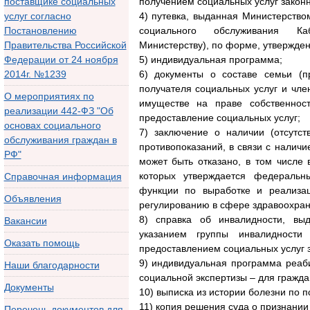
поставщике социальных
получением социальных услуг законн
услуг согласно
4) путевка, выданная Министерство
Постановлению
социального обслуживания Каб
Правительства Российской
Министерству), по форме, утвержде
Федерации от 24 ноября
5) индивидуальная программа;
2014г. №1239
6) документы о составе семьи (п
получателя социальных услуг и чле
О мероприятиях по
имуществе на праве собственнос
реализации 442-ФЗ "Об
предоставление социальных услуг;
основах социального
7) заключение о наличии (отсутст
обслуживания граждан в
противопоказаний, в связи с налич
РФ"
может быть отказано, в том числе 
которых утверждается федеральн
Справочная информация
функции по выработке и реализац
Объявления
регулированию в сфере здравоохран
8) справка об инвалидности, вы
Вакансии
указанием группы инвалидност
Оказать помощь
предоставлением социальных услуг 
9) индивидуальная программа реаб
Наши благодарности
социальной экспертизы – для гражд
Документы
10) выписка из истории болезни по 
11) копия решения суда о признани
Перечень документов для