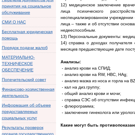
12) медицинское заключение враче
принятия на социальное
лица психического расстройс
обслуживание
неспециализированном учреждении 
СМИ О НАС
лица – также и об отсутствии основ
недееспособным.
Бесплатная юридическая
13) Персональные документы: медици
помощь
14) справка о доходах получателя
Порядок подачи жалоб
месяцев предшествующие дате посту
МАТЕРИАЛЬНО-
Анализы:
ТЕХНИЧЕСКОЕ
- анализ крови на СПИД;
ОБЕСПЕЧЕНИЕ
- анализ крови на RW, НВС, HAg;
Попечительский совет
- анализ мазка из носа и горла на BZ
- кал на диз.группу;
Финансово-хозяиственная
- общий анализ крови и мочи;
деятельность
- справка СЭС об отсутствии инфек
Информация об объеме
- флюрограмма;
предоставляемых
- заключение гинеколога или уролог
социальных услуг
Какие могут быть противопоказан
Результаты проверок
органов государственного