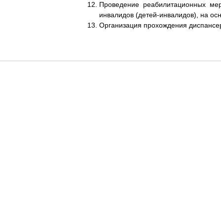
Проведение реабилитационных мер
инвалидов (детей-инвалидов), на о
Организация прохождения диспансе
ГКУ "Нальчикский психоневрологический интернат".
При использовании материалов сайта наличие гиперссылки обязательно.