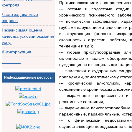
Противопоказанием к направлению в
контроля
--- острые и подострые стадии
Часто задаваемые
хронического психического забол
вопросы
--- психические заболевания, хар
грубыми нарушениями влечения и р
Независимая оценка
и окружающих (половые извращен
качества условий оказания
склонность к агрессии, побегам,
услуг
тенденции и т.д.);
Антикоррупция
--- любые приступообразные или
склонностью к частым обострения
________
нуждающиеся в специальном стацио
--- эпилепсия с судорожным синдр
припадками, эпилептическому стату
Информационные ресурсы
--- хронический алкоголизм, на
осложненные хроническим алкоголи
--- выраженные депрессивные и
реактивные состояния;
--- выраженные психопатоподобные 
параноидные, паранойяльные, истер
--- с физическими недостаткам
осуществляющие передвижение с по