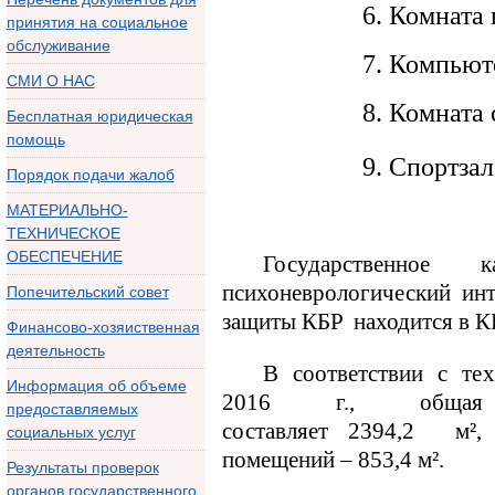
6. Комната 
принятия на социальное
обслуживание
7. Компьют
СМИ О НАС
8. Комната
Бесплатная юридическая
помощь
9. Спортзал
Порядок подачи жалоб
МАТЕРИАЛЬНО-
ТЕХНИЧЕСКОЕ
ОБЕСПЕЧЕНИЕ
Госуд
арственное 
психоневрологический инт
Попечительский совет
защиты КБР
находится в
КБ
Финансово-хозяиственная
деятельность
В соответствии с те
х
Информация об объеме
2016
г., общая п
предоставляемых
составляет
2394,2
м²
социальных услуг
помещений –
853,4 м²
.
Результаты проверок
органов государственного