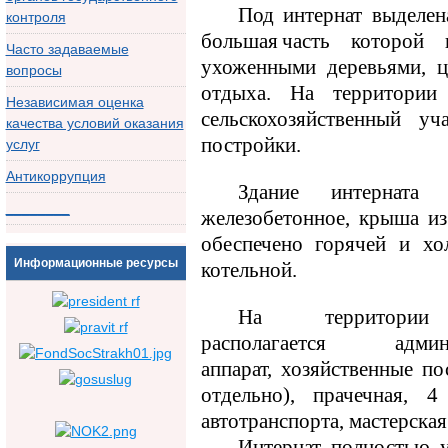
Под интернат выделен
контроля
большая часть которой
Часто задаваемые
ух
оженными деревьями, 
вопросы
отдыха. На территории
Независимая оценка
сельскохозяйственный у
качества условий оказания
постройки.
услуг
Антикоррупция
Здание интерната 
________
железобетонное, крыша и
обеспечено горячей и хо
Информационные ресурсы
котельной.
На территори
располагается
адм
аппарат
,
хозяйственные пос
отдельно), прачечная,
автотранспорта
, мастерска
Интернат полностью 