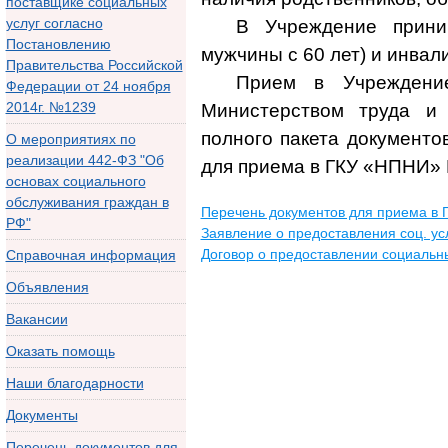
поставщике социальных
услуг согласно
В Учреждение прини
Постановлению
мужчины с 60 лет) и инва
Правительства Российской
Прием в Учреждение
Федерации от 24 ноября
2014г. №1239
Министерством труда и
полного пакета документо
О мероприятиях по
реализации 442-ФЗ "Об
для приема в ГКУ «НПНИ»
основах социального
обслуживания граждан в
Перечень документов для приема в
РФ"
Заявление о предоставления соц. ус
Договор о предоставлении социальны
Справочная информация
Объявления
Вакансии
Оказать помощь
Наши благодарности
Документы
Перечень документов для