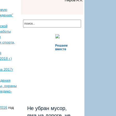
Ниров А.Х.
овую
ждения”
ской
работы
и
и спорта,
Решаем
вместе
й
018 г.)
а 2017г
едения
ы, охраны
медико-
2016
год
Не убран мусор,
яма на дороге, не