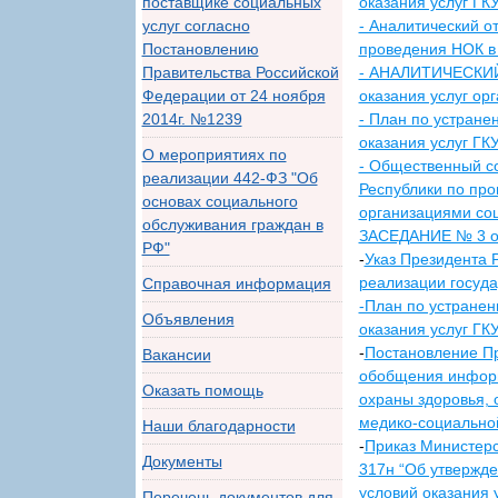
поставщике социальных
оказания услуг ГК
услуг согласно
- Аналитический от
Постановлению
проведения НОК в
Правительства Российской
- АНАЛИТИЧЕСКИЙ 
Федерации от 24 ноября
оказания услуг ор
2014г. №1239
- План по устране
оказания услуг ГК
О мероприятиях по
- Общественный с
реализации 442-ФЗ "Об
Республики по про
основах социального
организациями соц
обслуживания граждан в
ЗАСЕДАНИЕ № 3 от
РФ"
-
Указ Президента 
реализации госуд
Справочная информация
-План по устранен
Объявления
оказания услуг ГК
-
Постановление Пр
Вакансии
обобщения информа
Оказать помощь
охраны здоровья,
медико-социальной
Наши благодарности
-
Приказ Министерс
Документы
317н “Об утвержде
условий оказания
Перечень документов для