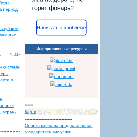
боты
горит фонарь?
а период
Написать о проблеме
еспублики
зывающих
Информационные ресурсы
 г. N 31-
и системы
туры,
орта в
е
===
оценки
Карта
, охраны
-------------------------------
Оценка качества предоставления
--------------
государственных услуг