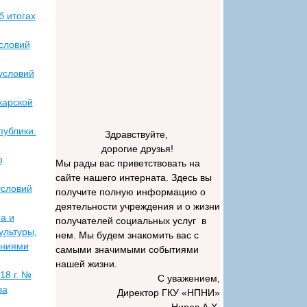
б итогах
словий
условий
карской
публики.
Здравствуйте,
дорогие друзья!
о
Мы рады вас приветствовать на
сайте нашего интерната. Здесь вы
условий
получите полную информацию о
деятельности учреждения и о жизни
а и
получателей социальных услуг в
ультуры,
нем. Мы будем знакомить вас с
ениями
самыми значимыми событиями
нашей жизни.
18 г. №
С уважением,
ва
Директор ГКУ «НПНИ»