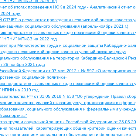
У "НПНИ" МТиСЗ на 2025 год
чет об итогах проведения НОК в 2024 году - Аналитический отчет о
 2024 году
ОТЧЕТ о результатах проведения независимой оценки качества у
ганизациями социального обслуживания (апрель-ноябрь 2021 г.)
нию недостатков, выявленных в ходе независимой оценки качества 
У "НПНИ" МТиСЗ на 2022 год
овет при Министерстве труда и социальной защиты Кабардино-Бал
ведению независимой оценки качества условий оказания услуг
иального обслуживания на территории Кабардино-Балкарской Рес
 26 ноября 2021 года
Российской Федерации от 07 мая 2012 г. № 597 «О мероприятиях п
арственной социальной политики»
ию недоставков, выявленных в ходе независимой оценки качества 
У НПНИ на 2019 год.
авительства РФ от 31.05.2018 N 638 “Об утверждении Правил сбор
ции о качестве условий оказания услуг организациями в сфере к
 образования, социального обслуживания и федеральными учрежд
 экспертизы”
тва труда и социальной защиты Российской Федерации от 23.05.20
нии показателей, характеризующих общие критерии оценки качест
 услуг организациям социального обслуживания и федеральными