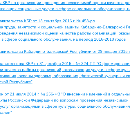
 КБР по организации проведения независимой оценки качества ра
ывающих социальные услуги в сфере социального обслуживания, н
вительства КБР от 13 сентября 2016 г. № 458-рп
а труда, занятости и социальной защиты Кабардино-Балкарской Р
оведения независимой оценки качества работы организаций, ока
 в сфере социального обслуживания, на период 2016-2018 годов
вительства Кабардино-Балкарской Республики от 29 января 2015
авительства КБР от 31 декабря 2015 г. № 324-ПП “О формировани
и качества работы организаций, оказывающих услуги в сфере куль
живания, охраны здоровья, образования, физической культуры и сп
ской Республике”
н от 21 июля 2014 г. № 256-ФЗ “О внесении изменений в отдельны
акты Российской Федерации по вопросам проведения независимой 
 услуг организациями в сфере культуры, социального обслуживания
вания”
-----------------------------------------------------------------------------------------