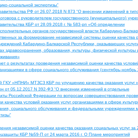
ико-социальной экспертизы”
авительства РФ от 26.07.2018 N 873 “О внесении изменений в тип
оговора с руководителем государственного (муниципального) учре
вительства КБР от 28.09.2018 г. № 583-рп «Об определении
сполнительных органов государственной власти Кабардино-Балкар
ственных за формирование независимой системы оценки качества 
учреждений Кабардино-Балкарской Республики, оказывающих услуг
х здравоохранения, образования, культуры, физической культуры 
уживания»
чет о результатах проведения независимой оценки качества услови
ганизациями в сфере социального обслуживания (сентябрь-ноябрь 2
 ГКУ «НПНИ» МТЗСЗ КБР по улучшению качества оказания услуг н
н от 05.12.2017 N 392-ФЗ “О внесении изменений в отдельные
акты Российской Федерации по вопросам совершенствования пров
и качества условий оказания услуг организациями в сфере культур
вания, социального обслуживания и федеральными учреждениями 
тизы”
дения независимой оценки качества оказания социальных услуг за 
цзащиты КБР №59-П от 24 марта 2016 г. О Плане мероприятий