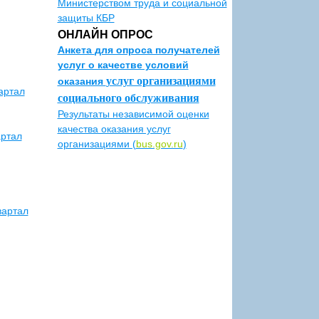
Министерством труда и социальной
защиты КБР
ОНЛАЙН ОПРОС
Анкета
для опроса получателей
услуг о качестве условий
услуг организациями
оказания
артал
социального обслуживания
Результаты независимой оценки
качества оказания услуг
артал
организациями (
bus.gov.ru
)
вартал