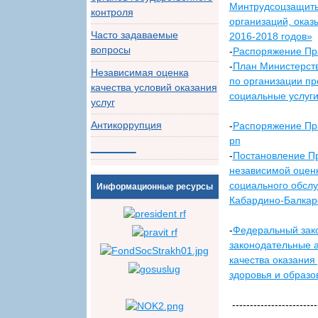
Минтрудсоцзащиты
контроля
организаций, оказ
Часто задаваемые
2016-2018 годов»
вопросы
-
Распоряжение Пра
-
План Министерств
Независимая оценка
по организации пр
качества условий оказания
социальные услуги
услуг
Антикоррупция
-
Распоряжение Пра
рп
________
-
Постановление Пр
независимой оценк
социального обслу
Информационные ресурсы
Кабардино-Балкар
-
Федеральный зако
законодательные 
качества оказания
здоровья и образо
------------------------