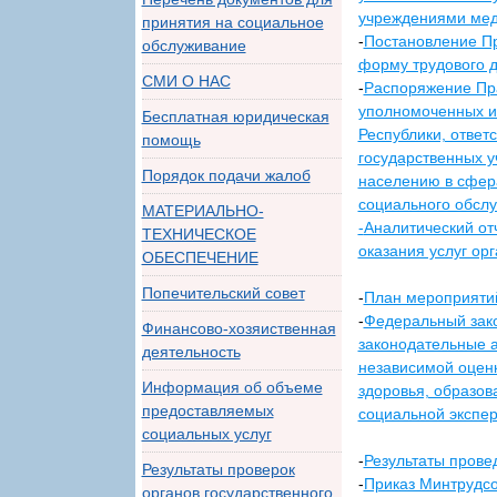
учреждениями мед
принятия на социальное
-
Постановление Пр
обслуживание
форму трудового д
СМИ О НАС
-
Распоряжение Пра
уполномоченных и
Бесплатная юридическая
Республики, ответ
помощь
государственных 
Порядок подачи жалоб
населению в сфера
социального обсл
МАТЕРИАЛЬНО-
-
Аналитический от
ТЕХНИЧЕСКОЕ
оказания услуг ор
ОБЕСПЕЧЕНИЕ
Попечительский совет
-
План мероприятий
-
Федеральный зако
Финансово-хозяиственная
законодательные 
деятельность
независимой оценк
Информация об объеме
здоровья, образо
предоставляемых
социальной экспер
социальных услуг
-
Результаты прове
Результаты проверок
-
Приказ Минтрудсо
органов государственного