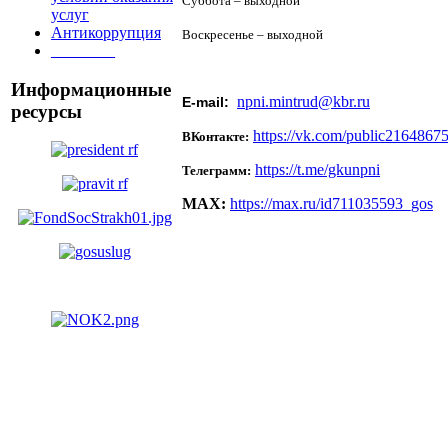
Суббота – выходной
услуг
Антикоррупция
Воскресенье – выходной
________
Информационные
npni.mintrud@kbr.ru
Е-mail:
ресурсы
https://vk.com/public2164867
ВКонтакте:
https://t.me/gkunpni
Телеграмм:
MAX:
https://max.ru/id711035593_gos