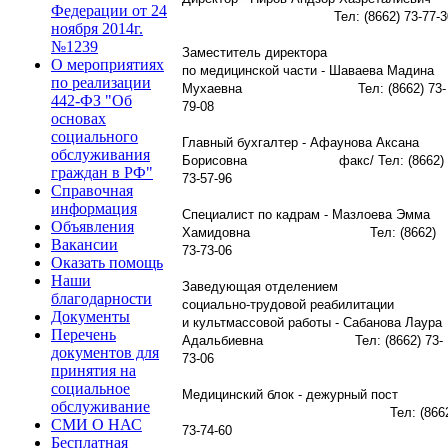
Федерации от 24
Тел: (8662) 73-77-3
ноября 2014г.
№1239
Заместитель директора
О мероприятиях
по медицинской части -
Шаваева Мадина
по реализации
Мухаевна Тел: (8662) 73-
442-ФЗ "Об
79-08
основах
социального
Главный бухгалтер - Афаунова Аксана
обслуживания
Борисовна факс/ Тел: (8662)
граждан в РФ"
73-57-96
Справочная
информация
Специалист по кадрам - Мазлоева Эмма
Объявления
Хамидовна Тел: (8662)
Вакансии
73-73-06
Оказать помощь
Наши
Заведующая отделением
благодарности
социально-трудовой реабилитации
Документы
и культмассовой работы - Сабанова Лаура
Перечень
Адальбиевна Тел: (8662) 73-
документов для
73-06
принятия на
социальное
Медицинский блок - дежурный пост
обслуживание
Тел: (8662
СМИ О НАС
73-74-60
Бесплатная