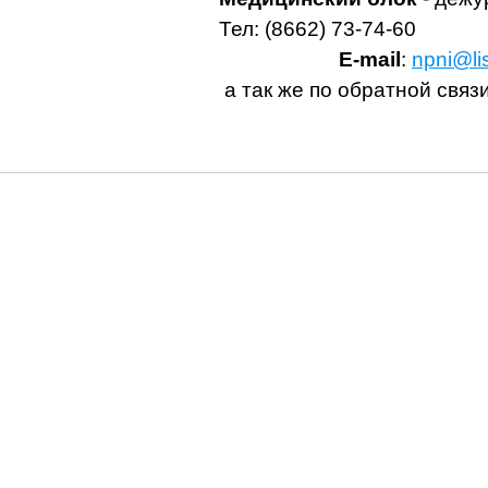
Тел: (8662) 73-74-60
Е-mail
:
npni@lis
а так же по обратной связ
ГКУ "Нальчикский психоневрологический интернат".
При использовании материалов сайта наличие гиперссылки обязательно.