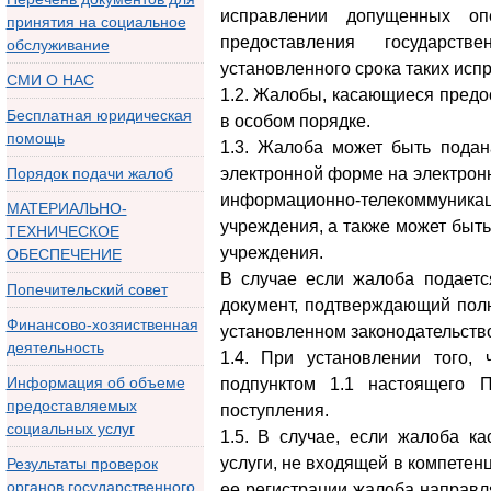
исправлении допущенных о
принятия на социальное
предоставления государст
обслуживание
установленного срока таких исп
СМИ О НАС
1.2. Жалобы, касающиеся предо
Бесплатная юридическая
в особом порядке.
помощь
1.3. Жалоба может быть пода
Порядок подачи жалоб
электронной форме на электрон
информационно-телекоммуника
МАТЕРИАЛЬНО-
учреждения, а также может быт
ТЕХНИЧЕСКОЕ
учреждения.
ОБЕСПЕЧЕНИЕ
В случае если жалоба подается
Попечительский совет
документ, подтверждающий пол
Финансово-хозяиственная
установленном законодательств
деятельность
1.4. При установлении того,
Информация об объеме
подпунктом 1.1 настоящего 
предоставляемых
поступления.
социальных услуг
1.5. В случае, если жалоба ка
услуги, не входящей в компетен
Результаты проверок
органов государственного
ее регистрации жалоба направл