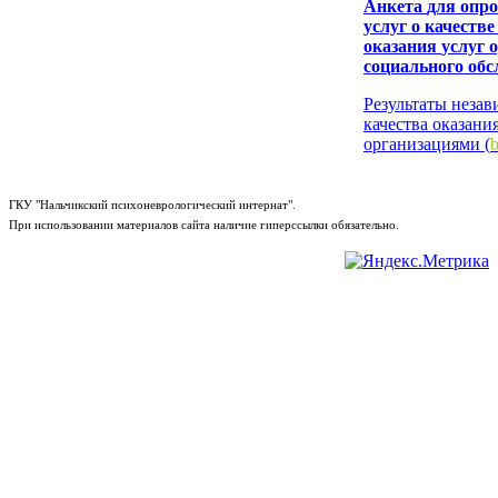
Анкета
для опро
услуг о качестве
оказания
услуг 
социального об
Результаты неза
качества оказани
организациями (
b
ГКУ "Нальчикский психоневрологический интернат".
При использовании материалов сайта наличие гиперссылки обязательно.