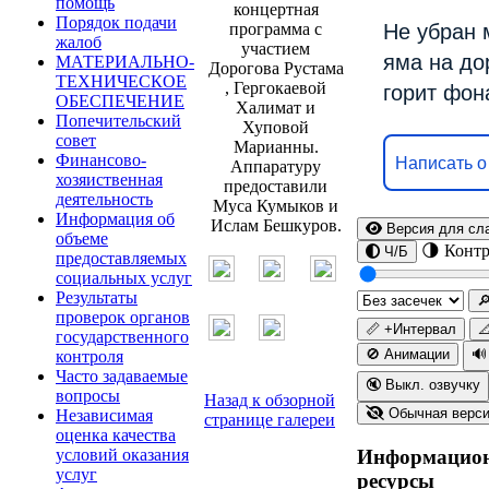
помощь
концертная
Порядок подачи
программа с
Не убран 
жалоб
участием
яма на до
МАТЕРИАЛЬНО-
Дорогова Рустама
ТЕХНИЧЕСКОЕ
, Гергокаевой
горит фон
ОБЕСПЕЧЕНИЕ
Халимат и
Попечительский
Хуповой
совет
Марианны.
Финансово-
Написать о
Аппаратуру
хозяиственная
предоставили
деятельность
Муса Кумыков и
Информация об
Ислам Бешкуров.
Версия для сл
объеме
🌗 Контр
Ч/Б
предоставляемых
социальных услуг
Результаты

проверок органов
📏 +Интервал

государственного
🚫 Анимации
🔊
контроля
Часто задаваемые
🔇 Выкл. озвучку
вопросы
Назад к обзорной
Обычная верс
Независимая
странице галереи
оценка качества
условий оказания
Информацио
услуг
ресурсы