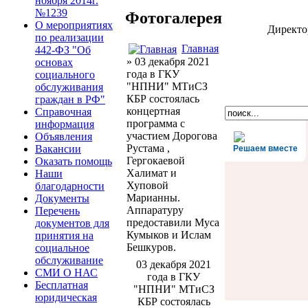
ноября 2014г.
№1239
Фотогалерея
О мероприятиях
Директ
по реализации
Главная
442-ФЗ "Об
» 03 декабря 2021
основах
года в ГКУ
социального
"НПНИ" МТиСЗ
обслуживания
КБР состоялась
граждан в РФ"
концертная
Справочная
программа с
информация
участием Дорогова
Объявления
Рустама ,
Вакансии
Решаем вместе
Гергокаевой
Оказать помощь
Халимат и
Наши
Хуповой
благодарности
Марианны.
Документы
Аппаратуру
Перечень
предоставили Муса
документов для
Кумыков и Ислам
принятия на
Бешкуров.
социальное
обслуживание
03 декабря 2021
СМИ О НАС
года в ГКУ
Бесплатная
"НПНИ" МТиСЗ
юридическая
КБР состоялась