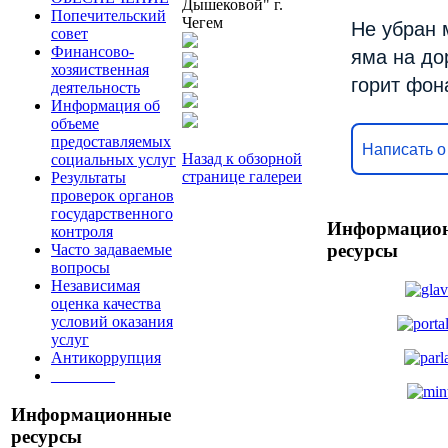
Дышековой" г.
Попечительский
Чегем
Не убран 
совет
Финансово-
яма на до
хозяиственная
горит фон
деятельность
Информация об
объеме
предоставляемых
Написать о
Назад к обзорной
социальных услуг
странице галереи
Результаты
проверок органов
государственного
Информацио
контроля
ресурсы
Часто задаваемые
вопросы
Независимая
оценка качества
условий оказания
услуг
Антикоррупция
________
Информационные
ресурсы