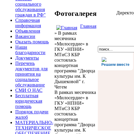
социального
обслуживания
Фотогалерея
Директ
граждан в РФ"
Справочная
информация
Главная
Объявления
» В рамках
Вакансии
месячника
Оказать помощь
«Милосердие» в
Наши
ГКУ «НПНИ»
благодарности
МТиСЗ КБР
Документы
состоялась
Перечень
Решаем вместе
концертная
документов для
программа "Дворца
принятия на
культуры им. К
социальное
Дышековой" г.
обслуживание
Чегем
СМИ О НАС
В рамках месячника
Бесплатная
«Милосердие» в
юридическая
ГКУ «НПНИ»
помощь
МТиСЗ КБР
Порядок подачи
состоялась
жалоб
концертная
МАТЕРИАЛЬНО-
программа "Дворца
ТЕХНИЧЕСКОЕ
культуры им. К
ОБЕСПЕЧЕНИЕ