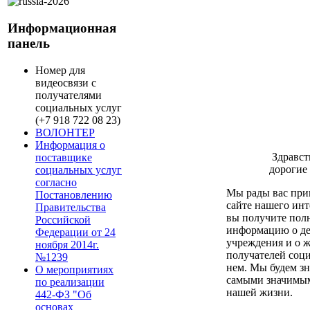
Информационная
панель
Номер для
видеосвязи с
получателями
социальных услуг
(+7 918 722 08 23)
ВОЛОНТЕР
Информация о
Здравст
поставщике
дорогие 
социальных услуг
согласно
Мы рады вас при
Постановлению
сайте нашего инт
Правительства
вы получите пол
Российской
информацию о де
Федерации от 24
учреждения и о 
ноября 2014г.
получателей соц
№1239
нем. Мы будем зн
О мероприятиях
самыми значимы
по реализации
нашей жизни.
442-ФЗ "Об
основах