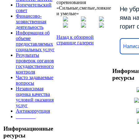
соревнования
Попечительский
«Сильные,смелые,ловкие
Не убр
совет
и умелые»
Финансово-
яма на
хозяиственная
горит
деятельность
Информация об
Назад к обзорной
объеме
странице галереи
предоставляемых
Написа
социальных услуг
Результаты
проверок органов
государственного
Информа
контроля
ресурсы
Часто задаваемые
вопросы
Независимая
оценка качества
условий оказания
услуг
Антикоррупция
________
Информационные
ресурсы