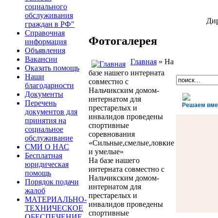
социального
обслуживания
Ди
граждан в РФ"
Справочная
Фотогалерея
информация
Объявления
Вакансии
Главная
» На
Оказать помощь
базе нашего интерната
Наши
совместно с
благодарности
Нальчикским домом-
Документы
интернатом для
Перечень
Решаем вме
престарелых и
документов для
инвалидов проведены
принятия на
спортивные
социальное
соревнования
обслуживание
«Сильные,смелые,ловкие
СМИ О НАС
и умелые»
Бесплатная
На базе нашего
юридическая
интерната совместно с
помощь
Нальчикским домом-
Порядок подачи
интернатом для
жалоб
престарелых и
МАТЕРИАЛЬНО-
инвалидов проведены
ТЕХНИЧЕСКОЕ
спортивные
ОБЕСПЕЧЕНИЕ