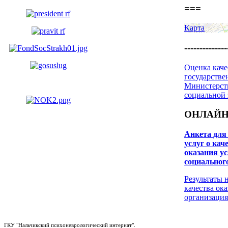
===
Карта
--------------
Оценка каче
государстве
Министерств
социальной
ОНЛАЙН
Анкета
для
услуг о кач
оказания
у
социальног
Результаты 
качества ок
организация
ГКУ "Нальчикский психоневрологический интернат".