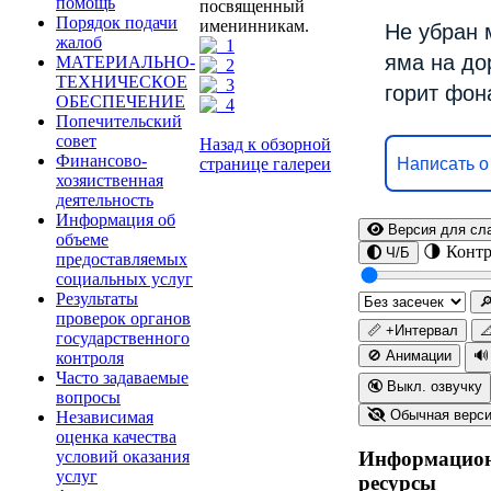
помощь
посвященный
Порядок подачи
именинникам.
Не убран 
жалоб
яма на до
МАТЕРИАЛЬНО-
ТЕХНИЧЕСКОЕ
горит фон
ОБЕСПЕЧЕНИЕ
Попечительский
совет
Назад к обзорной
Финансово-
странице галереи
Написать о
хозяиственная
деятельность
Информация об
Версия для сл
объеме
🌗 Контр
Ч/Б
предоставляемых
социальных услуг
Результаты

проверок органов
📏 +Интервал

государственного
🚫 Анимации
🔊
контроля
Часто задаваемые
🔇 Выкл. озвучку
вопросы
Обычная верс
Независимая
оценка качества
условий оказания
Информацио
услуг
ресурсы