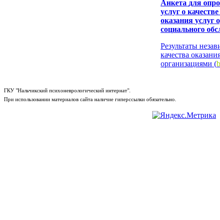
Анкета
для опро
услуг о качестве
оказания
услуг 
социального об
Результаты неза
качества оказани
организациями (
b
ГКУ "Нальчикский психоневрологический интернат".
При использовании материалов сайта наличие гиперссылки обязательно.