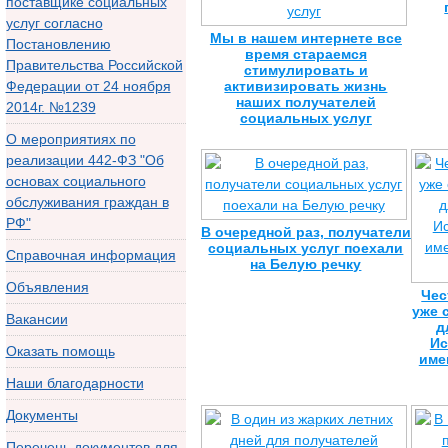
поставщике социальных
услуг согласно
Мы в нашем интернете все
Постановлению
время стараемся
Правительства Российской
стимулировать и
Федерации от 24 ноября
активизировать жизнь
наших получателей
2014г. №1239
социальных услуг
О мероприятиях по
реализации 442-ФЗ "Об
основах социального
обслуживания граждан в
РФ"
В очередной раз, получатели
социальных услуг поехали
Справочная информация
на Белую речку
Объявления
Чес
уже 
Вакансии
д
Ис
Оказать помощь
име
Наши благодарности
Документы
Перечень документов для