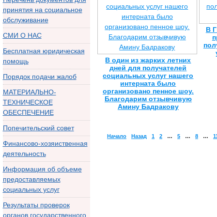
принятия на социальное
обслуживание
В 
СМИ О НАС
п
пол
Бесплатная юридическая
В один из жарких летних
помощь
дней для получателей
социальных услуг нашего
Порядок подачи жалоб
интерната было
организовано пенное шоу.
МАТЕРИАЛЬНО-
Благодарим отзывчивую
ТЕХНИЧЕСКОЕ
Амину Бадракову
ОБЕСПЕЧЕНИЕ
Попечительский совет
Начало
Назад
1
2
…
5
…
8
…
1
Финансово-хозяиственная
деятельность
Информация об объеме
предоставляемых
социальных услуг
Результаты проверок
органов государственного