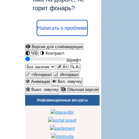
горит фонарь?
Написать о проблеме
Версия для слабовидящих
🌗 Контраст:
Ч/Б
Шрифт
🔎 A+
🔍 A-
📏 +Интервал
📐 -Интервал
🚫 Анимации
🔊 Вкл. озвучку
🔇 Выкл. озвучку
Обычная версия
Информационные ресурсы