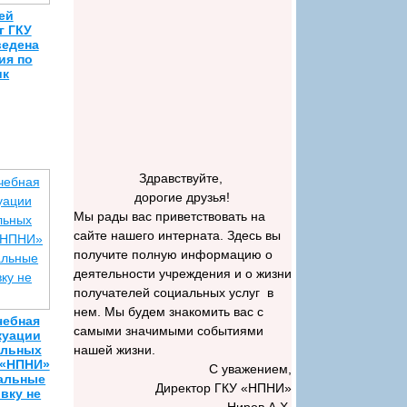
ей
г ГКУ
ведена
ия по
ик
Здравствуйте,
дорогие друзья!
Мы рады вас приветствовать на
сайте нашего интерната. Здесь вы
получите полную информацию о
деятельности учреждения и о жизни
получателей социальных услуг в
нем. Мы будем знакомить вас с
чебная
самыми значимыми событиями
куации
альных
нашей жизни.
У «НПНИ»
С уважением,
иальные
Директор ГКУ «НПНИ»
вку не