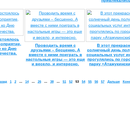
привлекались
остоялось
роприятие,
Проводить время с
В этот прекрас
е ко Дню
друзьями – бесценно. А
солнечный день пол
ечества.
вместе с ними поиграть в
социальных услуг и
настольные игры — это еще
прогулялись по гор
и весело, и интересно.
парку «Атажукинск
азад
1
2
…
14
…
26
…
38
…
51
52
53
54
55
56
57
Дальше
Кон