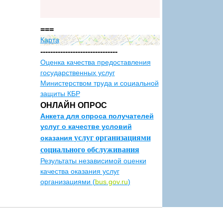
===
Карта
-------------------------------
Оценка качества предоставления
государственных услуг
Министерством труда и социальной
защиты КБР
ОНЛАЙН ОПРОС
Анкета
для опроса получателей
услуг о качестве условий
услуг организациями
оказания
социального обслуживания
Результаты независимой оценки
качества оказания услуг
организациями (
bus.gov.ru
)