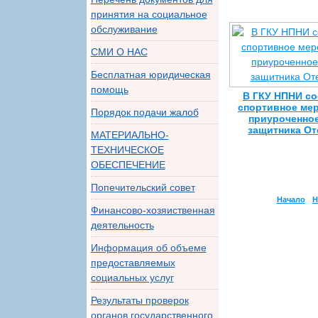
принятия на социальное
обслуживание
СМИ О НАС
Бесплатная юридическая
помощь
В ГКУ НПНИ с
спортивное ме
Порядок подачи жалоб
приуроченно
защитника От
МАТЕРИАЛЬНО-
ТЕХНИЧЕСКОЕ
ОБЕСПЕЧЕНИЕ
Попечительский совет
Начало
Н
Финансово-хозяиственная
деятельность
Информация об объеме
предоставляемых
социальных услуг
Результаты проверок
органов государственного