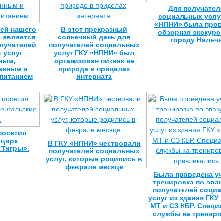
Для получател
социальных услу
«НПНИ» была про
чей нашего
В этот прекрасный
обзорная экскурс
 является
солнечный день для
городу Нальч
олучателей
получателей социальных
 услуг
услуг ГКУ «НПНИ» был
ным,
организован пикник на
анным и
природе в приделах
 питанием
интерната
посетил
 цирк
В ГКУ «НПНИ» чествовали
 Тигры».
получателей социальных
услуг, которые родились в
феврале месяце
Была проведена у
тренировка по эва
получателей соци
услуг из здания ГК
МТ и СЗ КБР. Спец
службы на трениро