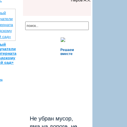
Ниров А.Х.
.
ный
учатели
Решаем
нтерната
вместе
одскому
ий сад»
ец
Не убран мусор,
яма на дороге, не