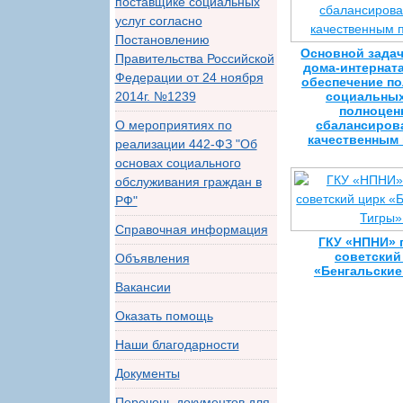
поставщике социальных
услуг согласно
Постановлению
Основной зада
Правительства Российской
дома-интерната
Федерации от 24 ноября
обеспечение п
2014г. №1239
социальных
полноцен
О мероприятиях по
сбалансиров
качественным
реализации 442-ФЗ "Об
основах социального
обслуживания граждан в
РФ"
Справочная информация
ГКУ «НПНИ» 
советский
Объявления
«Бенгальские
Вакансии
Оказать помощь
Наши благодарности
Документы
Перечень документов для