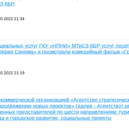
 КБР.
0.2022 21:34
циальных услуг ГКУ «НПНИ» МТиСЗ КБР услуг посе
лерея Синема» и посмотрели комедийный фильм «Г
0.2022 21:19
коммерческой организацией «Агентство стратегичес
продвижению новых проектов» (далее - Агентство) з
енных представителей по шести направлениям: тури
да и городское развитие, социальные проекты