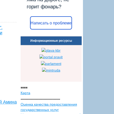
горит фонарь?
Написать о проблеме
".
и
Информационные ресурсы
===
Карта
-------------------------------
й Амина
Оценка качества предоставления
государственных услуг