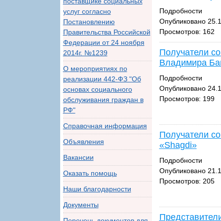
поставщике социальных
Подробности
услуг согласно
Опубликовано 25.1
Постановлению
Просмотров: 162
Правительства Российской
Федерации от 24 ноября
Получатели со
2014г. №1239
Владимира Бак
О мероприятиях по
Подробности
реализации 442-ФЗ "Об
Опубликовано 24.1
основах социального
Просмотров: 199
обслуживания граждан в
РФ"
Справочная информация
Получатели со
Объявления
«Shagdi»
Вакансии
Подробности
Опубликовано 21.1
Оказать помощь
Просмотров: 205
Наши благодарности
Документы
Представители
Перечень документов для