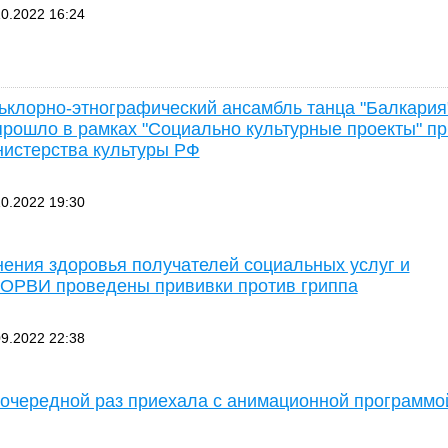
0.2022 16:24
клорно-этнографический ансамбль танца "Балкария
рошло в рамках "Социально культурные проекты" пр
истерства культуры РФ
0.2022 19:30
нения здоровья получателей социальных услуг и
 ОРВИ проведены прививки против гриппа
9.2022 22:38
очередной раз приехала с анимационной программо