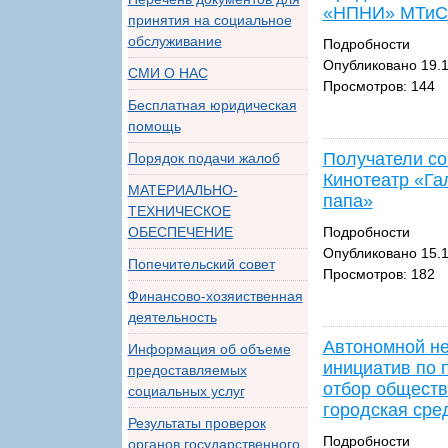
«НПНИ» МТиСЗ
принятия на социальное
обслуживание
Подробности
Опубликовано 19.1
СМИ О НАС
Просмотров: 144
Бесплатная юридическая
помощь
Получатели со
Порядок подачи жалоб
Кинотеатр «Га
МАТЕРИАЛЬНО-
папа»
ТЕХНИЧЕСКОЕ
ОБЕСПЕЧЕНИЕ
Подробности
Опубликовано 15.1
Попечительский совет
Просмотров: 182
Финансово-хозяиственная
деятельность
Автономной не
Информация об объеме
инициатив по 
предоставляемых
отбор обществ
социальных услуг
городская сре
Результаты проверок
Подробности
органов государственного