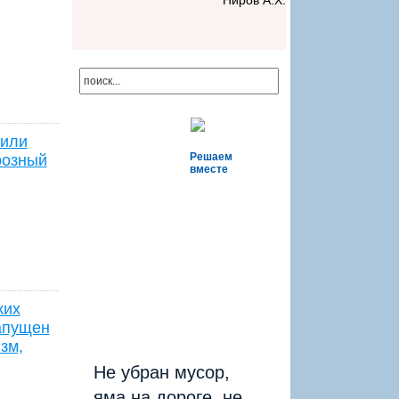
Ниров А.Х.
тили
Решаем
розный
вместе
ких
апущен
зм,
Не убран мусор,
яма на дороге, не