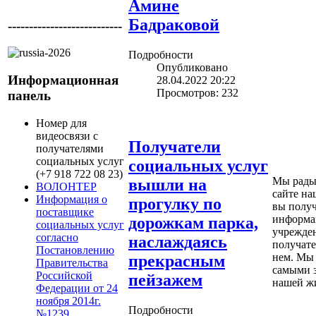
Амине
Бадраковой
---------------------------
Подробности
Опубликовано
Информационная
28.04.2022 20:22
Просмотров: 232
панель
Номер для
видеосвязи с
Получатели
получателями
социальных услуг
социальных услуг
(+7 918 722 08 23)
Мы рады 
вышли на
ВОЛОНТЕР
сайте на
Информация о
прогулку по
вы полу
поставщике
информа
дорожкам парка,
социальных услуг
учрежден
согласно
наслаждаясь
получате
Постановлению
нем. Мы 
прекрасным
Правительства
самыми 
Российской
пейзажем
нашей ж
Федерации от 24
ноября 2014г.
Подробности
№1239