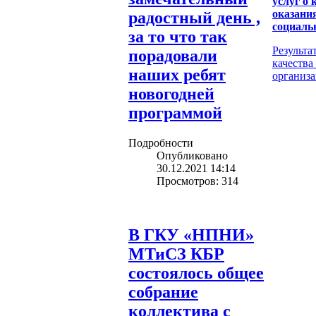
услуг о 
оказани
радостный день ,
социаль
за то что так
Результа
порадовали
качества
наших ребят
организа
новогодней
программой
Подробности
Опубликовано
30.12.2021 14:14
Просмотров: 314
В ГКУ «НПНИ»
МТиСЗ КБР
состоялось общее
собрание
коллектива с