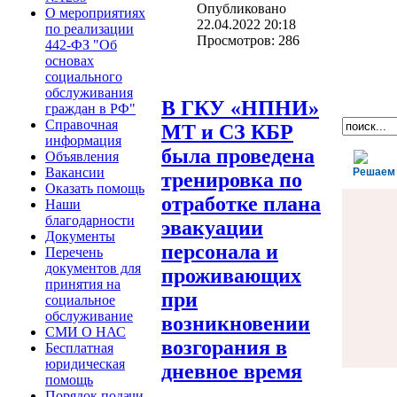
Опубликовано
О мероприятиях
22.04.2022 20:18
по реализации
Просмотров: 286
442-ФЗ "Об
основах
социального
обслуживания
В ГКУ «НПНИ»
граждан в РФ"
Справочная
МТ и СЗ КБР
информация
была проведена
Объявления
Вакансии
Решаем
тренировка по
Оказать помощь
отработке плана
Наши
благодарности
эвакуации
Документы
персонала и
Перечень
документов для
проживающих
принятия на
при
социальное
обслуживание
возникновении
СМИ О НАС
возгорания в
Бесплатная
юридическая
дневное время
помощь
Порядок подачи