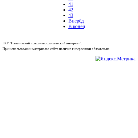
41
42
43
Вперёд
В конец
ГКУ "Нальчикский психоневрологический интернат".
При использовании материалов сайта наличие гиперссылки обязательно.