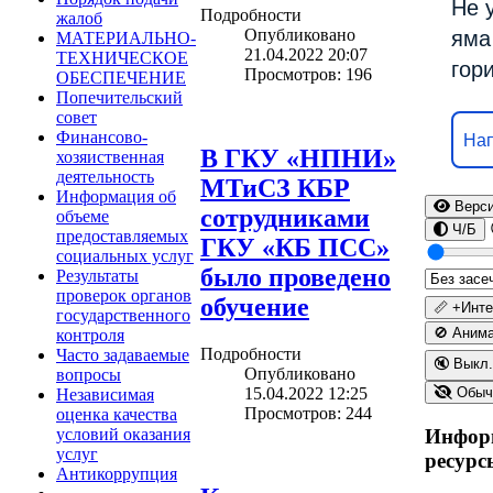
Не 
Подробности
жалоб
Опубликовано
яма
МАТЕРИАЛЬНО-
21.04.2022 20:07
ТЕХНИЧЕСКОЕ
гор
Просмотров: 196
ОБЕСПЕЧЕНИЕ
Попечительский
совет
Финансово-
Нап
В ГКУ «НПНИ»
хозяиственная
деятельность
МТиСЗ КБР
Информация об
Верси
сотрудниками
объеме
Ч/Б
предоставляемых
ГКУ «КБ ПСС»
социальных услуг
было проведено
Результаты
проверок органов
обучение
📏 +Инт
государственного
🚫 Аним
контроля
Подробности
Часто задаваемые
🔇 Выкл.
Опубликовано
вопросы
15.04.2022 12:25
Обыч
Независимая
Просмотров: 244
оценка качества
условий оказания
Инфор
услуг
ресурс
Антикоррупция